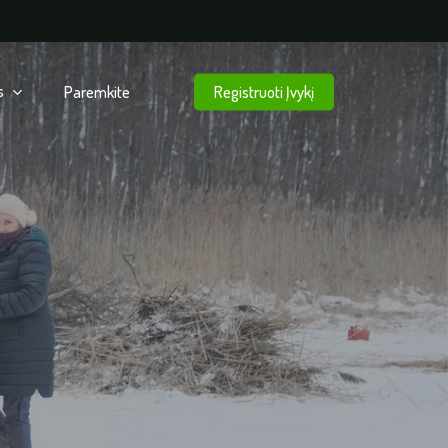
s
Paremkite
Registruoti Įvykį