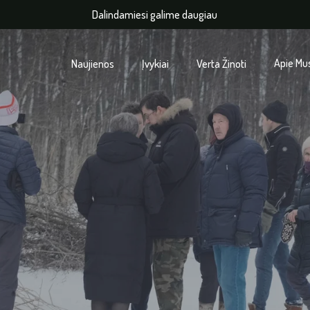
Dalindamiesi galime daugiau
Apie Mu
Naujienos
Įvykiai
Verta Žinoti