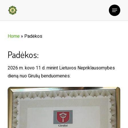
Skip
Menu
to
main
content
Home
»
Padėkos
Padėkos:
2026 m. kovo 11 d. minint Lietuvos Nepriklausomybės
dieną nuo Girulių benduomenės: