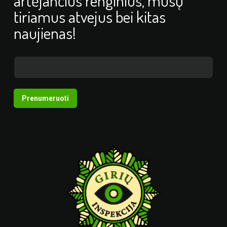
artėjančius renginius, mūsų
tiriamus atvejus bei kitas
naujienas!
Prenumeruoti